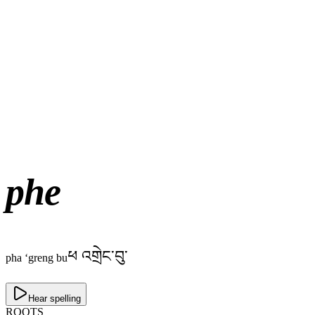
phe
ཕ འགྲེང་བུ་
pha ‘greng bu
Hear spelling
ROOTS