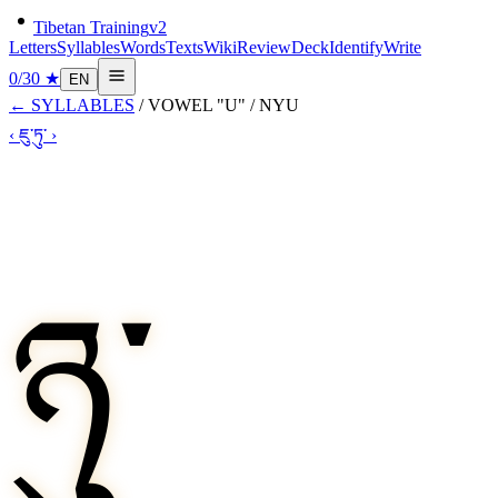
Tibetan Training
v2
Letters
Syllables
Words
Texts
Wiki
Review
Deck
Identify
Write
0
/
30
★
EN
←
SYLLABLES
/
VOWEL "U"
/
NYU
‹
ཇུ་
ཏུ་
›
ཉུ་