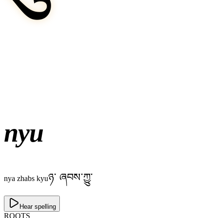
nyu
ཉ༌ ཞབས་ཀྱུ་
nya zhabs kyu
Hear spelling
ROOTS