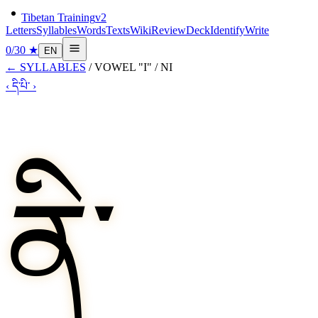
Tibetan Training
v2
Letters
Syllables
Words
Texts
Wiki
Review
Deck
Identify
Write
0
/
30
★
EN
←
SYLLABLES
/
VOWEL "I"
/
NI
‹
དི་
པི་
›
ནི་